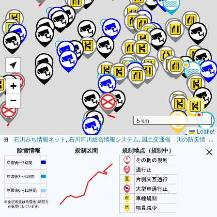
+
−
5 km
Leaflet
⊞
石川みち情報ネット
, 
石川河川総合情報システム
, 
国土交通省　川の防災情
...
報ホームページ
, 
気象庁ホームページ
除雪情報
規制区間
規制地点（規制中）